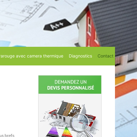
rarouge avec camera thermique
Diagnostics
Contact
us brefs