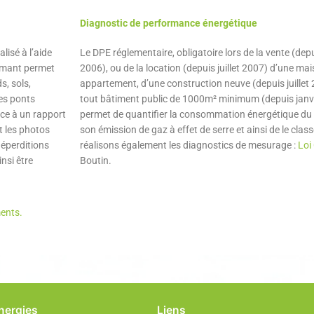
Diagnostic de performance énergétique
lisé à l’aide
Le DPE réglementaire, obligatoire lors de la vente (de
rmant permet
2006), ou de la location (depuis juillet 2007) d’une ma
s, sols,
appartement, d’une construction neuve (depuis juillet
les ponts
tout bâtiment public de 1000m² minimum (depuis janv
âce à un rapport
permet de quantifier la consommation énergétique du
t les photos
son émission de gaz à effet de serre et ainsi de le clas
déperditions
réalisons également les diagnostics de mesurage :
Loi
nsi être
Boutin.
ments.
Energies
Liens