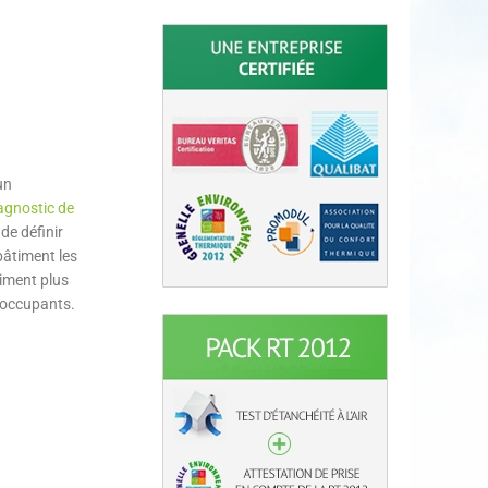
un
agnostic de
 de définir
bâtiment les
timent plus
 occupants.